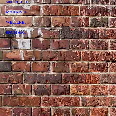
VORDACH
MARKISEN
WEITERES
KONTAKT