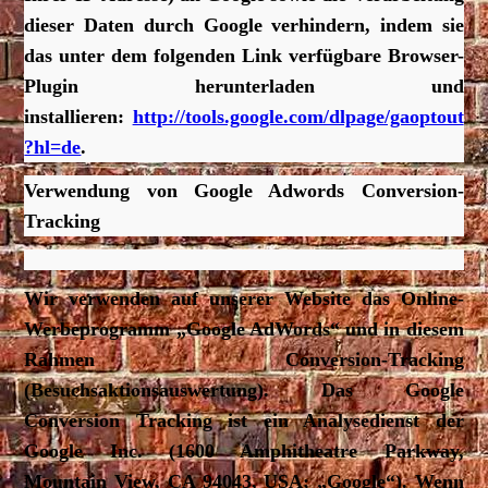
dieser Daten durch Google verhindern, indem sie
das unter dem folgenden Link verfügbare Browser-
Plugin herunterladen und
installieren:
http://tools.google.com/dlpage/gaoptout
?hl=de
.
Verwendung von Google Adwords Conversion-
Tracking
Wir verwenden auf unserer Website das Online-
Werbeprogramm „Google AdWords“ und in diesem
Rahmen Conversion-Tracking
(Besuchsaktionsauswertung). Das Google
Conversion Tracking ist ein Analysedienst der
Google Inc. (1600 Amphitheatre Parkway,
Mountain View, CA 94043, USA; „Google“). Wenn