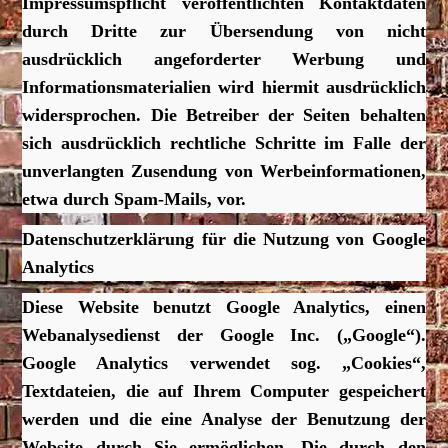
Impressumspflicht veröffentlichten Kontaktdaten
durch Dritte zur Übersendung von nicht
ausdrücklich angeforderter Werbung und
Informationsmaterialien wird hiermit ausdrücklich
widersprochen. Die Betreiber der Seiten behalten
sich ausdrücklich rechtliche Schritte im Falle der
unverlangten Zusendung von Werbeinformationen,
etwa durch Spam-Mails, vor.
Datenschutzerklärung für die Nutzung von Google
Analytics
Diese Website benutzt Google Analytics, einen
Webanalysedienst der Google Inc. („Google“).
Google Analytics verwendet sog. „Cookies“,
Textdateien, die auf Ihrem Computer gespeichert
werden und die eine Analyse der Benutzung der
Website durch Sie ermöglichen. Die durch den