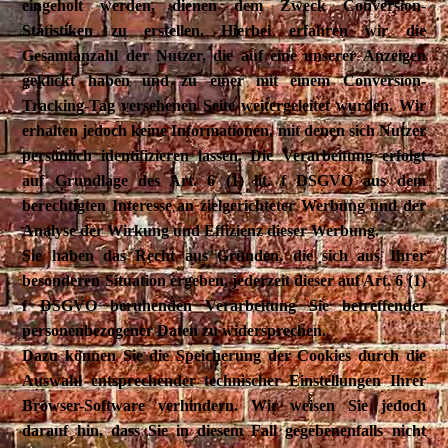
eingeholt werden, dienen dem Zweck Conversion-
Statistiken zu erstellen. Hierbei erfahren wir die
Gesamtanzahl der Nutzer, die auf eine unserer Anzeigen
geklickt haben und zu einer mit einem Conversion-
Tracking-Tag versehenen Seite weitergeleitet wurden. Wir
erhalten jedoch keine Informationen, mit denen sich Nutzer
persönlich identifizieren lassen. Die Verarbeitung erfolgt
auf Grundlage des Art. 6 (1) lit. f DSGVO aus dem
berechtigten Interesse an zielgerichteter Werbung und der
Analyse der Wirkung und Effizienz dieser Werbung.
Sie haben das Recht aus Gründen, die sich aus Ihrer
besonderen Situation ergeben, jederzeit dieser auf Art. 6 (1)
f DSGVO beruhenden Verarbeitung Sie betreffender
personenbezogener Daten zu widersprechen.
Dazu können Sie die Speicherung der Cookies durch die
Auswahl entsprechender technischer Einstellungen Ihrer
Browser-Software verhindern. Wir weisen Sie jedoch
darauf hin, dass Sie in diesem Fall gegebenenfalls nicht