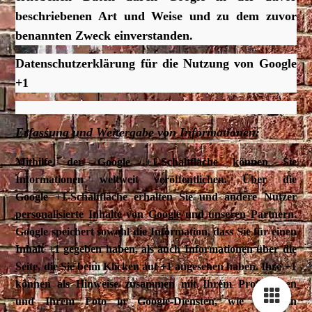
beschriebenen Art und Weise und zu dem zuvor
benannten Zweck einverstanden.
Datenschutzerklärung für die Nutzung von Google
+1
Erfassung und Weitergabe von Informationen:
Mithilfe der Google +1-Schaltfläche können Sie
Informationen weltweit veröffentlichen. Über die
Google +1-Schaltfläche erhalten Sie und andere Nutzer
personalisierte Inhalte von Google und unseren Partnern.
Google speichert sowohl die Information, dass Sie für einen
Inhalt +1 gegeben haben, als auch Informationen über die
Seite, die Sie beim Klicken auf +1 angesehen haben. Ihre +1
können als Hinweise zusammen mit Ihrem Profilnamen
und Ihrem Foto in Google-Diensten, wie etwa in