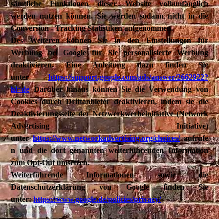
sämtliche Funktionen dieser Website vollumfänglich
werden nutzen können. Sie werden sodann nicht in die
Conversion - Tracking Statistiken aufgenommen.
Des Weiteren können Sie in den Einstellungen für
Werbung bei Google für Sie personalisierte Werbung
deaktivieren. Eine Anleitung dazu finden Sie
unter
https://support.google.com/ads/answer/2662922?
hl=de
Darüber hinaus können Sie die Verwendung von
Cookies durch Drittanbieter deaktivieren, indem sie die
Deaktivierungsseite der Netzwerkwerbeinitiative (Network
Advertising Initiative)
unter
https://www.networkadvertising.org/choices/
aufrufe
n und die dort genannten weiterführenden Information
zum Opt-Out umsetzen.
Weiterführende Informationen sowie die
Datenschutzerklärung von Google finden Sie
unter:
https://www.google.de/policies/privacy/