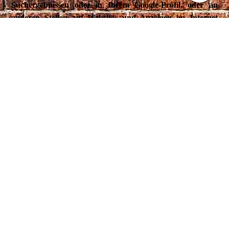
Suchergebnissen oder in Ihrem Google-Profil, oder an
anderen Stellen auf Websites und Anzeigen im Internet
eingeblendet werden.
Google zeichnet Informationen über Ihre +1-Aktivitäten
auf, um die Google-Dienste für Sie und andere zu
verbessern. Um die Google +1-Schaltfläche verwenden zu
können, benötigen Sie ein weltweit sichtbares, öffentliches
Google-Profil, das zumindest den für das Profil gewählten
Namen enthalten muss. Dieser Name wird in allen Google-
Diensten verwendet. In manchen Fällen kann dieser Name
auch einen anderen Namen ersetzen, den Sie beim Teilen
von Inhalten über Ihr Google-Konto verwendet haben. Die
Identität Ihres Google-Profils kann Nutzern angezeigt
werden, die Ihre E-Mail-Adresse kennen oder über andere
identifizierende Informationen von Ihnen verfügen.