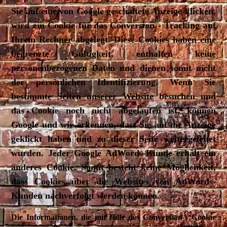
Sie auf eine von Google geschaltete Anzeige klicken,
wird ein Cookie für das Conversion - Tracking auf
Ihrem Rechner abgelegt. Diese Cookies haben eine
begrenzte Gültigkeit, enthalten keine
personenbezogenen Daten und dienen somit nicht
der persönlichen Identifizierung. Wenn Sie
bestimmte Seiten unserer Website besuchen und
das Cookie noch nicht abgelaufen ist, können
Google und wir erkennen, dass Sie auf die Anzeige
geklickt haben und zu dieser Seite weitergeleitet
wurden. Jeder Google AdWords-Kunde erhält ein
anderes Cookie. Somit besteht keine Möglichkeit,
dass Cookies über die Websites von AdWords-
Kunden nachverfolgt werden können.
Die Informationen, die mit Hilfe des Conversion - Cookie